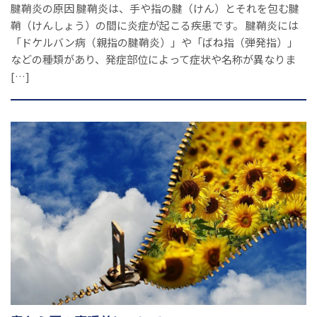
腱鞘炎の原因 腱鞘炎は、手や指の腱（けん）とそれを包む腱
鞘（けんしょう）の間に炎症が起こる疾患です。 腱鞘炎には
「ドケルバン病（親指の腱鞘炎）」や「ばね指（弾発指）」
などの種類があり、発症部位によって症状や名称が異なりま
[…]