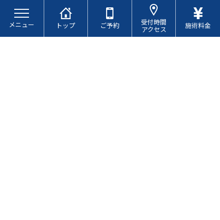
コ
ナ
ン
ビ
受付時間
メニュー
テ
ゲ
トップ
ご予約
施術料金
アクセス
ン
ー
ツ
シ
へ
ョ
ス
ン
キ
に
ブログ
ッ
移
プ
動