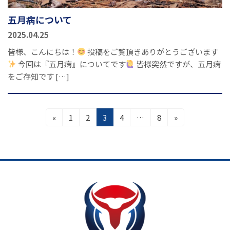
五月病について
2025.04.25
皆様、こんにちは！
投稿をご覧頂きありがとうございます
今回は『五月病』についてです
皆様突然ですが、五月病
をご存知です […]
投
固
固
固
固
固
«
1
2
3
4
…
8
»
定
定
定
定
定
稿
ペ
ペ
ペ
ペ
ペ
の
ー
ー
ー
ー
ー
ジ
ジ
ジ
ジ
ジ
ペ
ー
ジ
送