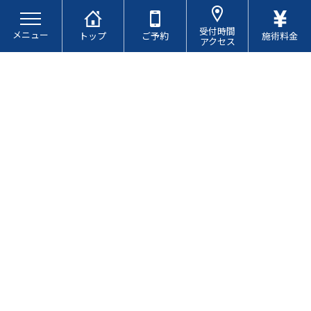
コ
ナ
ン
ビ
受付時間
メニュー
テ
ゲ
トップ
ご予約
施術料金
アクセス
ン
ー
ツ
シ
へ
ョ
ス
ン
キ
に
お問い合わせ
ッ
移
プ
動
ご来院前に聞いておきたい
事やご不明な点が