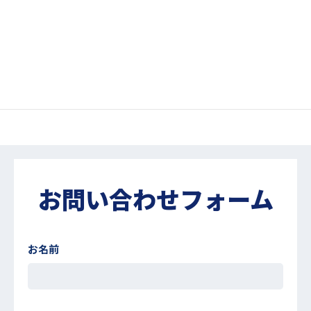
当ページより頂いた内容等で知りえた個人情報の全
てまたは一部を、許可無く第三者に譲渡もしくは利
用する事は一切ございません。
お問い合わせフォーム
お名前